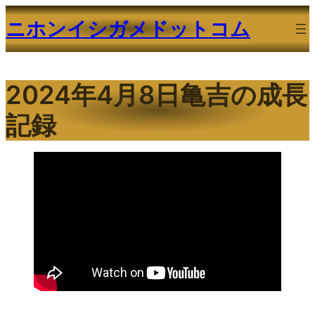
内
ニホンイシガメドットコム
容
を
ス
2024年4月8日亀吉の成長
キ
ッ
記録
プ