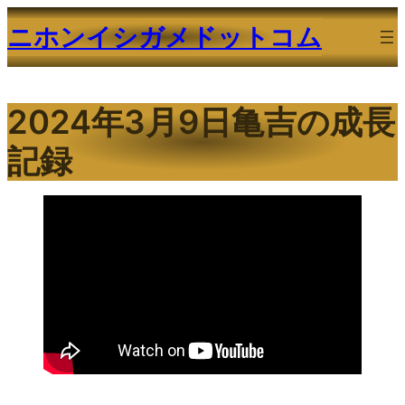
内
ニホンイシガメドットコム
容
を
ス
2024年3月9日亀吉の成長
キ
ッ
記録
プ