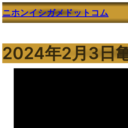
内
ニホンイシガメドットコム
容
を
ス
キ
ッ
2024年2月3
プ