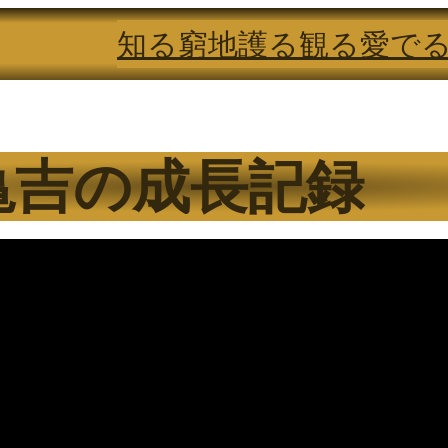
知る
窮地
護る
観る
愛で
日亀吉の成長記録