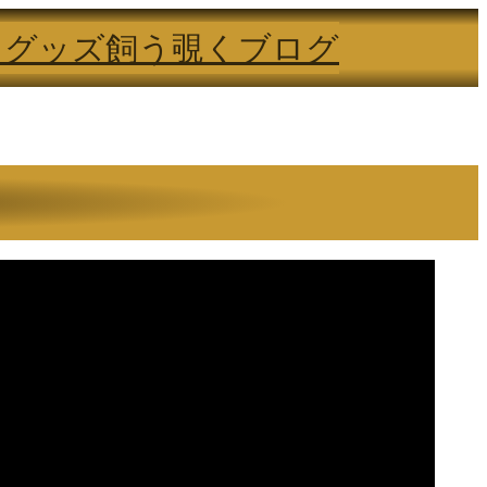
る
グッズ
飼う
覗く
ブログ