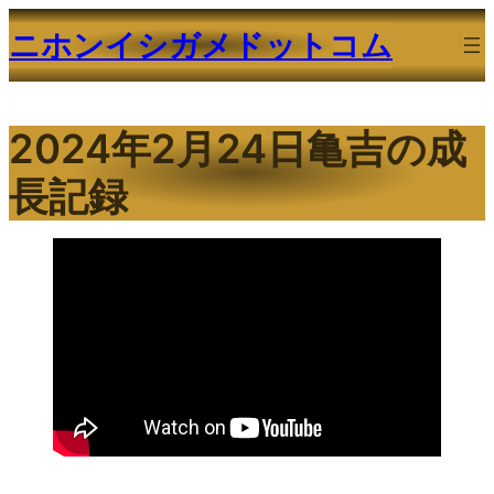
内
ニホンイシガメドットコム
容
を
ス
2024年2月24日亀吉の成
キ
ッ
長記録
プ