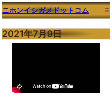
内
ニホンイシガメドットコム
容
を
ス
2021年7月9日
キ
ッ
プ