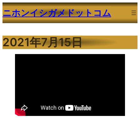
内
ニホンイシガメドットコム
容
を
ス
2021年7月15日
キ
ッ
プ