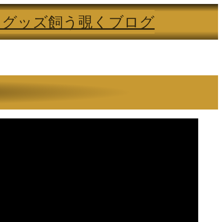
る
グッズ
飼う
覗く
ブログ