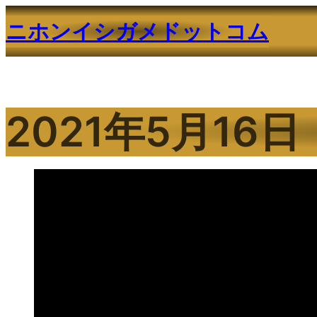
内
ニホンイシガメドットコム
容
を
ス
キ
ッ
2021年5月16日
プ