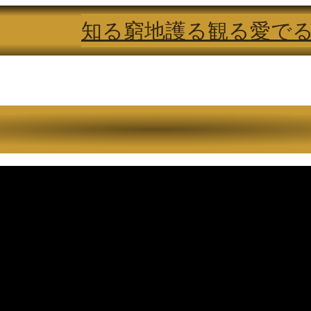
知る
窮地
護る
観る
愛で