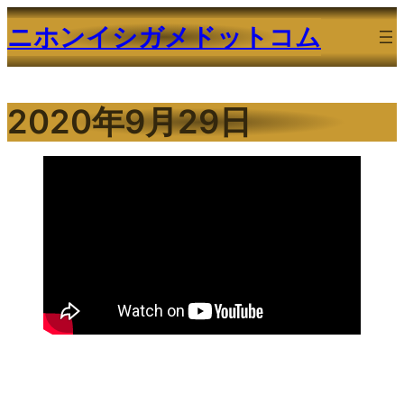
内
ニホンイシガメドットコム
容
を
ス
2020年9月29日
キ
ッ
プ