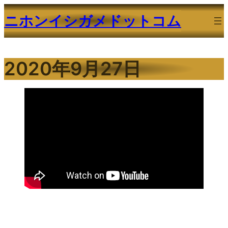
内
ニホンイシガメドットコム
容
を
ス
2020年9月27日
キ
ッ
プ