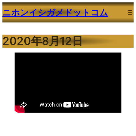
内
ニホンイシガメドットコム
容
を
ス
2020年8月12日
キ
ッ
プ