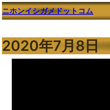
内
ニホンイシガメドットコム
容
を
ス
キ
ッ
2020年7月8日
プ