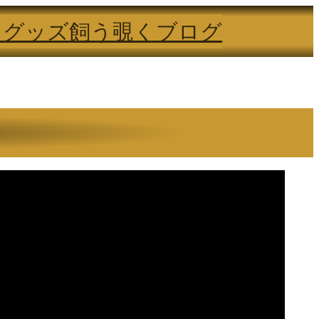
る
グッズ
飼う
覗く
ブログ