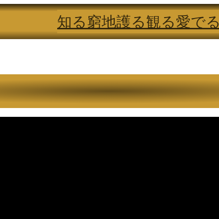
知る
窮地
護る
観る
愛で