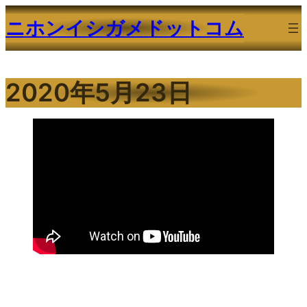
内
ニホンイシガメドットコム
容
を
ス
2020年5月23日
キ
ッ
プ