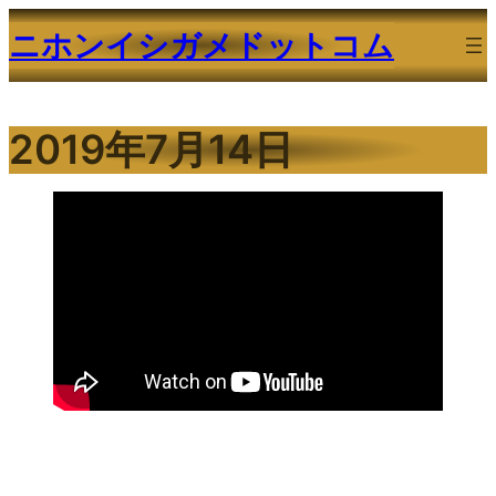
内
ニホンイシガメドットコム
容
を
ス
2019年7月14日
キ
ッ
プ