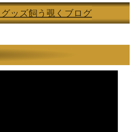
る
グッズ
飼う
覗く
ブログ