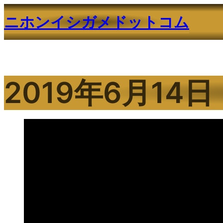
内
ニホンイシガメドットコム
容
を
ス
キ
ッ
2019年6月14日
プ