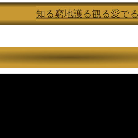
知る
窮地
護る
観る
愛で