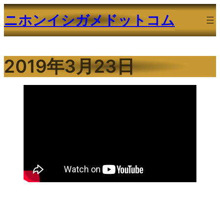
内
ニホンイシガメドットコム
容
を
ス
2019年3月23日
キ
ッ
プ