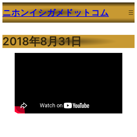
内
ニホンイシガメドットコム
容
を
ス
2018年8月31日
キ
ッ
プ