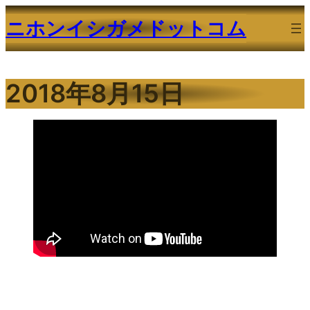
内
ニホンイシガメドットコム
容
を
ス
2018年8月15日
キ
ッ
プ