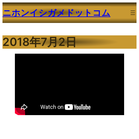
内
ニホンイシガメドットコム
容
を
ス
2018年7月2日
キ
ッ
プ