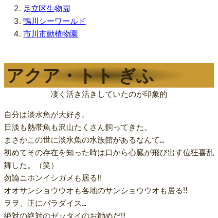
足立区生物園
鴨川シーワールド
市川市動植物園
アクア・トト ぎふ
凄く活き活きしていたのが印象的
自分は淡水魚が大好き。

日淡も熱帯魚も沢山たくさん飼ってきた。

まさかこの世に淡水魚の水族館があるなんて…

初めてその存在を知った時は口から心臓が飛び出す位狂喜乱
舞した。（笑）

勿論ニホンイシガメも居る‼️

オオサンショウウオも各地のサンショウウオも居る‼️

ヲヲ、正にパラダイス…

絶対の絶対のゼッタイのお勧めだ‼️
