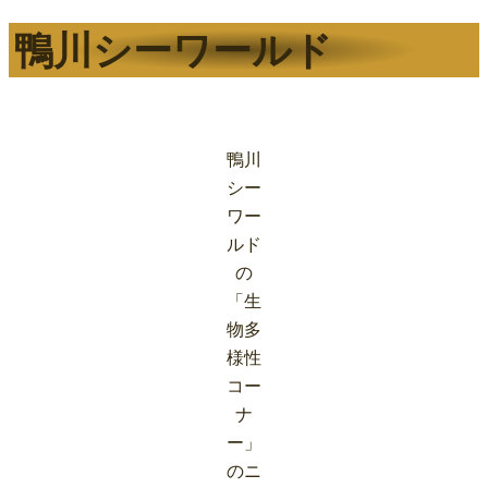
鴨川シーワールド
鴨川
シー
ワー
ルド
の
「生
物多
様性
コー
ナ
ー」
のニ