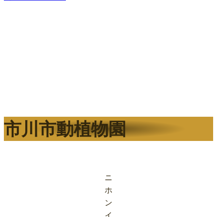
市川市動植物園
ニ
ホ
ン
イ