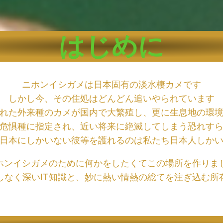
はじめに
ニホンイシガメは日本固有の淡水棲カメです
しかし今、その住処はどんどん追いやられています
れた外来種のカメが国内で大繁殖し、更に生息地の環
危惧種に指定され、近い将来に絶滅してしまう恐れす
日本にしかいない彼等を護れるのは私たち日本人しか
ホンイシガメのために何かをしたくてこの場所を作りま
しなく深いIT知識と、妙に熱い情熱の総てを注ぎ込む所