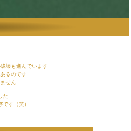
境破壊も進んでいます
らあるのです
いません
した
存です（笑）