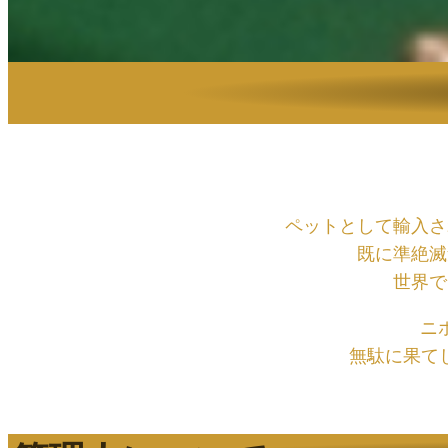
ペットとして輸入さ
既に準絶滅
世界で
ニ
無駄に果て