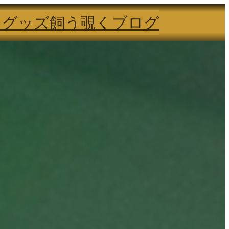
る
グッズ
飼う
覗く
ブログ