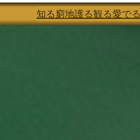
知る
窮地
護る
観る
愛で